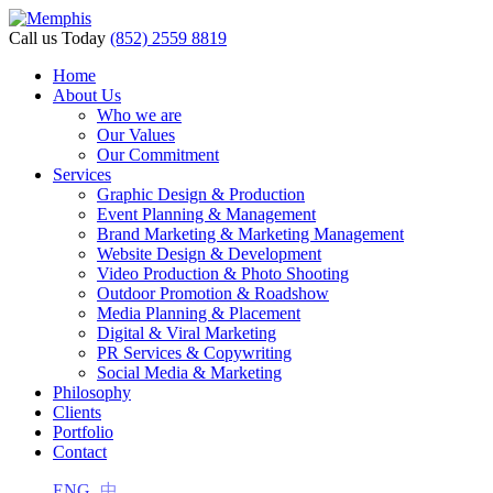
nel
Call us Today
(852) 2559 8819
nel
Home
About Us
etleri
Who we are
Our Values
Our Commitment
Services
Graphic Design & Production
Event Planning & Management
Brand Marketing & Marketing Management
Website Design & Development
Video Production & Photo Shooting
Outdoor Promotion & Roadshow
nel
Media Planning & Placement
Digital & Viral Marketing
nel
PR Services & Copywriting
nel
Social Media & Marketing
Philosophy
nel
Clients
Portfolio
nel
Contact
nel
ENG
中